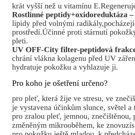
krát vyšší než u vitamínu E.Regeneruj
Rostlinné peptidy+oxidoreduktáza –
lipidy před volnými radikály,pocházej
prostředí.Účinné proti stárnutí pokožk
pleti.
UV OFF-City filter-peptidová frakce
chrání vlákna kolagenu před UV záře
hydratuje pokožku a vyhlazuje ji.
Pro koho je ošetření určeno?
pro pleť, která žije ve stresu, ve zneči
je vystavena účinkům slunce, světel 
pro zralou pleť, jemnou, znečištěnou, 
změněným mikrooběhem, ke znovuzíská
pro pokožku ještě mladou, k předcháze