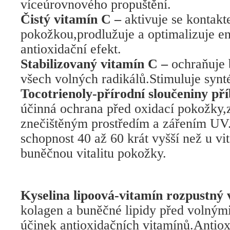
víceúrovnového propuštění.
Čistý vitamín C –
aktivuje se kontakt
pokožkou,prodlužuje a optimalizuje en
antioxidační efekt.
Stabilizovaný vitamín C –
ochraňuje 
všech volných radikálů.Stimuluje syn
Tocotrienoly-přírodní sloučeniny př
účinná ochrana před oxidací pokožky,
znečištěným prostředím a zářením UV
schopnost 40 až 60 krát vyšší než u v
buněčnou vitalitu pokožky.
Kyselina lipoová-vitamín rozpustný v
kolagen a buněčné lipidy před volným
účinek antioxidačních vitamínů.Antio