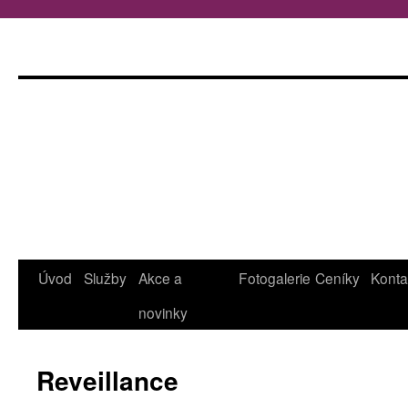
Úvod
Služby
Akce a
Fotogalerie
Ceníky
Konta
Přejít
novinky
k
obsahu
Reveillance
webu