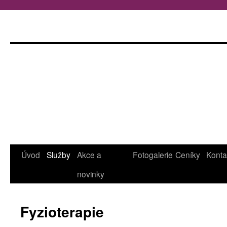
Úvod
Služby
Akce a
Fotogalerie
Ceníky
Konta
Přejít
novinky
k
obsahu
Fyzioterapie
webu