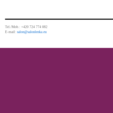
Tel./Mob.:
+420 724 774 082
E-mail:
salon@salonlenka.eu