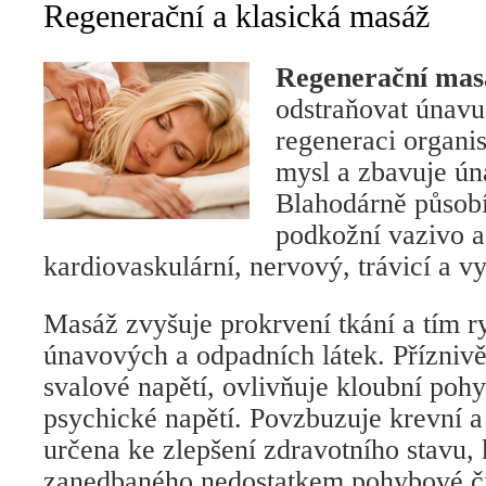
Regenerační a klasická masáž
Regenerační mas
odstraňovat únavu
regeneraci organi
mysl a zbavuje úna
Blahodárně působí
podkožní vazivo a 
kardiovaskulární, nervový, trávicí a v
Masáž zvyšuje prokrvení tkání a tím ry
únavových a odpadních látek. Přízniv
svalové napětí, ovlivňuje kloubní pohy
psychické napětí. Povzbuzuje krevní a
určena ke zlepšení zdravotního stavu,
zanedbaného nedostatkem pohybové čin