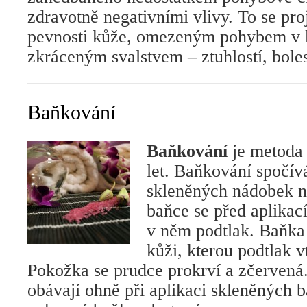
zdravotně negativními vlivy. To se pro
pevnosti kůže, omezeným pohybem v 
zkráceným svalstvem – ztuhlostí, bolest
Baňkování
Baňkování
je metoda
let. Baňkování spočív
skleněných nádobek 
baňce se před aplikací
v něm podtlak. Baňka 
kůži, kterou podtlak v
Pokožka se prudce prokrví a zčervená. 
obávají ohně při aplikaci skleněných 