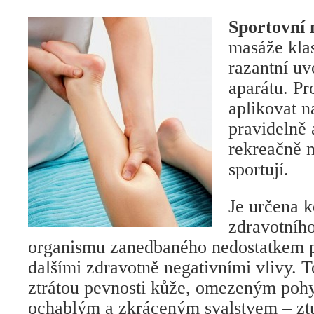
Sportovní
masáže klas
razantní u
aparátu. Pr
aplikovat na
pravidelně
rekreačně 
sportují.
Je určena k
zdravotního
organismu zanedbaného nedostatkem p
dalšími zdravotně negativními vlivy. T
ztrátou pevnosti kůže, omezeným poh
ochablým a zkráceným svalstvem – ztuhl