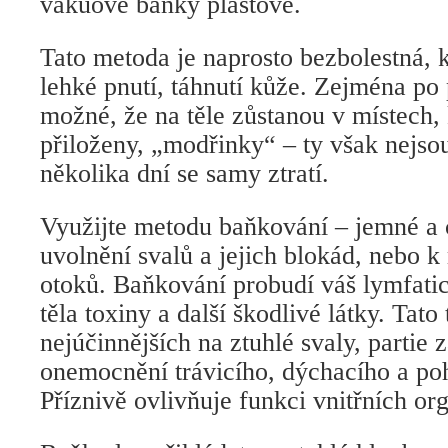
vakuové baňky plastové.
Tato metoda je naprosto bezbolestná, k
lehké pnutí, táhnutí kůže. Zejména po 
možné, že na těle zůstanou v místech,
přiloženy, „modřinky“ – ty však nejs
několika dní se samy ztratí.
Využijte metodu baňkování – jemné a 
uvolnění svalů a jejich blokád, nebo k
otoků. Baňkování probudí váš lymfatic
těla toxiny a další škodlivé látky. Tato
nejúčinnějších na ztuhlé svaly, partie z
onemocnění trávicího, dýchacího a po
Příznivě ovlivňuje funkci vnitřních or